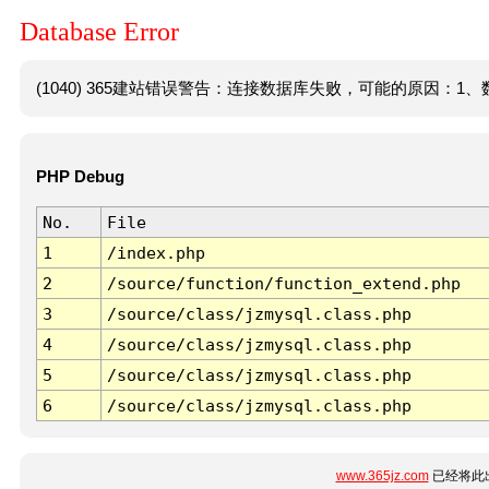
Database Error
(1040) 365建站错误警告：连接数据库失败，可能的原因：1、数
PHP Debug
No.
File
1
/index.php
2
/source/function/function_extend.php
3
/source/class/jzmysql.class.php
4
/source/class/jzmysql.class.php
5
/source/class/jzmysql.class.php
6
/source/class/jzmysql.class.php
www.365jz.com
已经将此