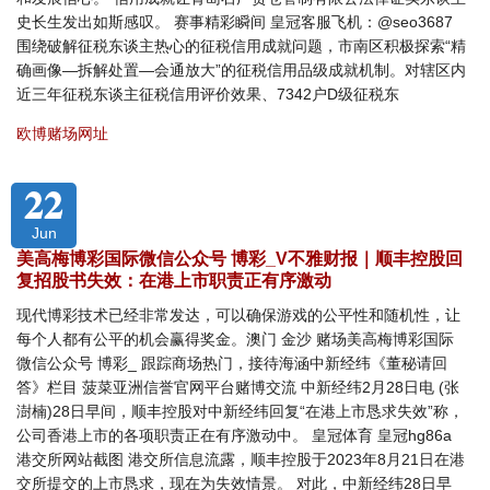
史长生发出如斯感叹。 赛事精彩瞬间 皇冠客服飞机：@seo3687
围绕破解征税东谈主热心的征税信用成就问题，市南区积极探索“精
确画像—拆解处置—会通放大”的征税信用品级成就机制。对辖区内
近三年征税东谈主征税信用评价效果、7342户D级征税东
欧博赌场网址
22
Jun
美高梅博彩国际微信公众号 博彩_V不雅财报｜顺丰控股回
复招股书失效：在港上市职责正有序激动
现代博彩技术已经非常发达，可以确保游戏的公平性和随机性，让
每个人都有公平的机会赢得奖金。澳门 金沙 赌场美高梅博彩国际
微信公众号 博彩_ 跟踪商场热门，接待海涵中新经纬《董秘请回
答》栏目 菠菜亚洲信誉官网平台赌博交流 中新经纬2月28日电 (张
澍楠)28日早间，顺丰控股对中新经纬回复“在港上市恳求失效”称，
公司香港上市的各项职责正在有序激动中。 皇冠体育 皇冠hg86a
港交所网站截图 港交所信息流露，顺丰控股于2023年8月21日在港
交所提交的上市恳求，现在为失效情景。 对此，中新经纬28日早