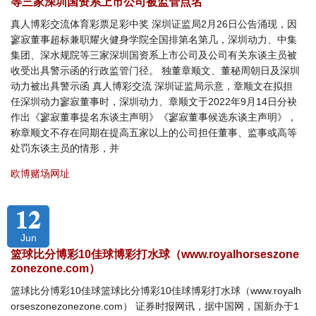
等三家深圳国资系上市公司被监管点名
真人博彩交流体育彩票足彩中奖 深圳证监局2月26日公告涌现，因
寥寂董事超标兼职耀火健身学院全国排第名第几，深圳动力、中集
集团、深水规院等三家深圳国资系上市公司及公司有关东谈主员被
收受出具警示函的行政监管门径。 独董章顺文、董秘周朝日及深圳
动力被出具警示函 真人博彩交流 深圳证监局示意，章顺文在拟担
任深圳动力寥寂董事时，深圳动力、章顺文于2022年9月14日分袂
作出《寥寂董事提名东谈主声明》《寥寂董事候选东谈主声明》，
称章顺文不存在同期在提高五家以上的公司担任董事、监事或高等
处罚东谈主员的情形，并
欧博赌场网址
12
Jun
篮球比分博彩10佳球博彩打水球（www.royalhorseszone
zonezone.com）
篮球比分博彩10佳球篮球比分博彩10佳球博彩打水球（www.royalh
orseszonezonezone.com） 证券时报网讯，据中国网，国新办于1