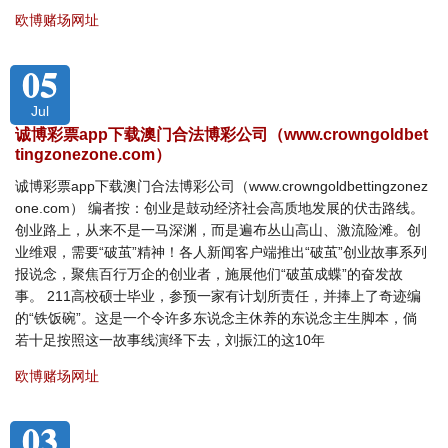
欧博赌场网址
05
Jul
诚博彩票app下载澳门合法博彩公司（www.crowngoldbet
tingzonezone.com）
诚博彩票app下载澳门合法博彩公司（www.crowngoldbettingzonez
one.com） 编者按：创业是鼓动经济社会高质地发展的伏击路线。
创业路上，从来不是一马深渊，而是遍布丛山高山、激流险滩。创
业维艰，需要“破茧”精神！各人新闻客户端推出“破茧”创业故事系列
报说念，聚焦百行万企的创业者，施展他们“破茧成蝶”的奋发故
事。 211高校硕士毕业，参预一家有计划所责任，并捧上了奇迹编
的“铁饭碗”。这是一个令许多东说念主休养的东说念主生脚本，倘
若十足按照这一故事线演绎下去，刘振江的这10年
欧博赌场网址
03