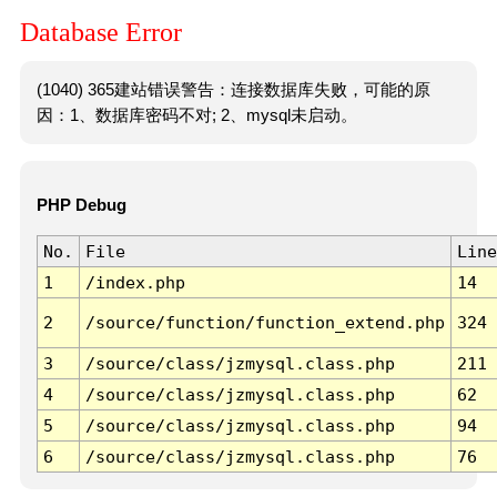
Database Error
(1040) 365建站错误警告：连接数据库失败，可能的原
因：1、数据库密码不对; 2、mysql未启动。
PHP Debug
No.
File
Line
1
/index.php
14
2
/source/function/function_extend.php
324
3
/source/class/jzmysql.class.php
211
4
/source/class/jzmysql.class.php
62
5
/source/class/jzmysql.class.php
94
6
/source/class/jzmysql.class.php
76