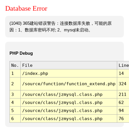
Database Error
(1040) 365建站错误警告：连接数据库失败，可能的原
因：1、数据库密码不对; 2、mysql未启动。
PHP Debug
No.
File
Line
1
/index.php
14
2
/source/function/function_extend.php
324
3
/source/class/jzmysql.class.php
211
4
/source/class/jzmysql.class.php
62
5
/source/class/jzmysql.class.php
94
6
/source/class/jzmysql.class.php
76