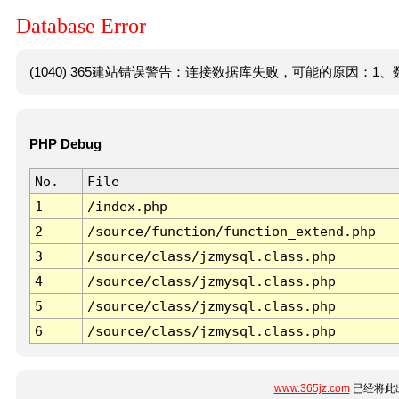
Database Error
(1040) 365建站错误警告：连接数据库失败，可能的原因：1、数
PHP Debug
No.
File
1
/index.php
2
/source/function/function_extend.php
3
/source/class/jzmysql.class.php
4
/source/class/jzmysql.class.php
5
/source/class/jzmysql.class.php
6
/source/class/jzmysql.class.php
www.365jz.com
已经将此