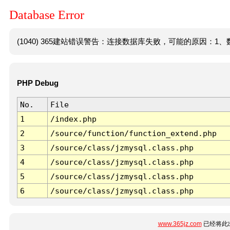
Database Error
(1040) 365建站错误警告：连接数据库失败，可能的原因：1、数
PHP Debug
No.
File
1
/index.php
2
/source/function/function_extend.php
3
/source/class/jzmysql.class.php
4
/source/class/jzmysql.class.php
5
/source/class/jzmysql.class.php
6
/source/class/jzmysql.class.php
www.365jz.com
已经将此