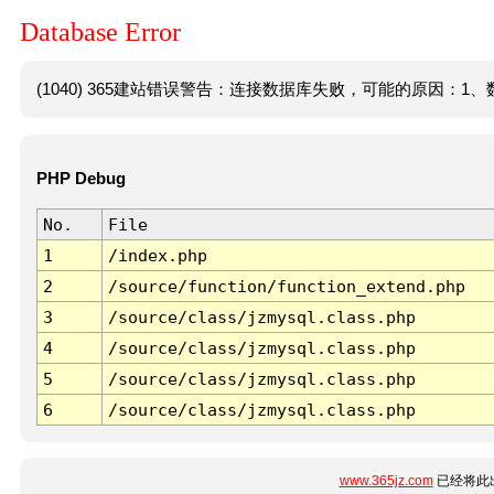
Database Error
(1040) 365建站错误警告：连接数据库失败，可能的原因：1、数
PHP Debug
No.
File
1
/index.php
2
/source/function/function_extend.php
3
/source/class/jzmysql.class.php
4
/source/class/jzmysql.class.php
5
/source/class/jzmysql.class.php
6
/source/class/jzmysql.class.php
www.365jz.com
已经将此