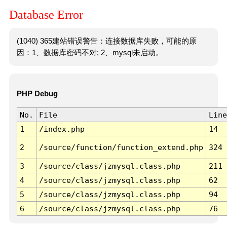
Database Error
(1040) 365建站错误警告：连接数据库失败，可能的原
因：1、数据库密码不对; 2、mysql未启动。
PHP Debug
No.
File
Line
1
/index.php
14
2
/source/function/function_extend.php
324
3
/source/class/jzmysql.class.php
211
4
/source/class/jzmysql.class.php
62
5
/source/class/jzmysql.class.php
94
6
/source/class/jzmysql.class.php
76