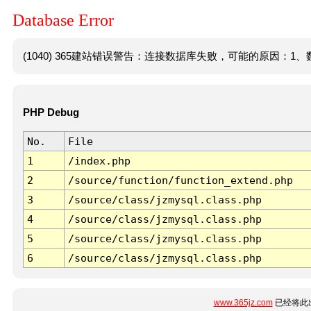
Database Error
(1040) 365建站错误警告：连接数据库失败，可能的原因：1、数
PHP Debug
No.
File
1
/index.php
2
/source/function/function_extend.php
3
/source/class/jzmysql.class.php
4
/source/class/jzmysql.class.php
5
/source/class/jzmysql.class.php
6
/source/class/jzmysql.class.php
www.365jz.com
已经将此