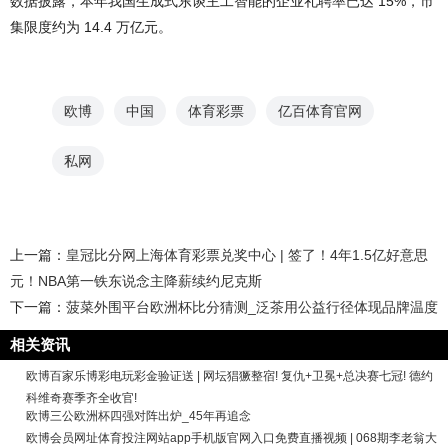
数据披露，本年我国生成式东谈主工智能的企业礼聘率已达 15%，市
集限度约为 14.4 万亿元。
欧博
中国
体育彩票
亿百体育官网
私网
上一篇：
皇冠比分网上海体育彩票兑奖中心 | 签了！4年1.5亿好意思
元！NBA第一铁东说念主降薪续约尼克斯
下一篇：
菠菜外围平台欧洲杯比分猜测_泛茶用公益行径体现品牌温度
相关资讯
欧博百家乐博彩电玩彩金验证送 | 网坛猖獗整宿! 复仇+卫冕+总决赛七冠! 德约
科维奇赛季齐全收官!
欧博三公欧洲杯四强对阵出炉_45年再追念
欧博会员网址体育投注网站app手机版官网入口免费直播视频 | 068期李老翁大