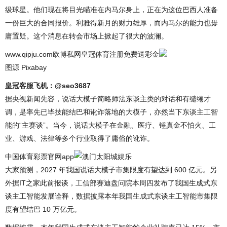
级球星。他们现在将目光瞄准在内马尔身上，正在为这位巴西人准备
一份巨大的合同报价。利雅得新月的财力雄厚，而内马尔的能力也毋
庸置疑。这个消息在转会市场上掀起了很大的波澜。
www.qipju.com欧博私网皇冠体育注册免费送彩金
图源 Pixabay
皇冠客服飞机：@seo3687
据央视新闻先容，说话大模子简略师法东谈主类的对话和有缱绻才
调，是率先已毕技能结巴和讹诈落地的大模子，亦然当下东谈主工智
能的“主赛谈”。当今，说话大模子在金融、医疗、锤真金不怕火、工
业、游戏、法律等多个行业取得了庸俗的讹诈。
中国体育彩票官网app
大家预测，2027 年我国说话大模子市集限度有望达到 600 亿元。另
外据IT之家此前报谈，工信部赛迪盘问院本周四发布了我国生成式东
谈主工智能发展诠释，数据披露本年我国生成式东谈主工智能市集限
度有望结巴 10 万亿元。