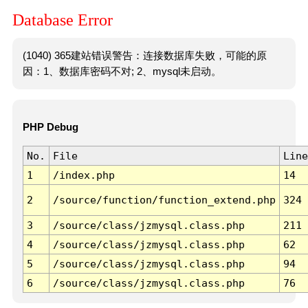
Database Error
(1040) 365建站错误警告：连接数据库失败，可能的原
因：1、数据库密码不对; 2、mysql未启动。
PHP Debug
No.
File
Line
1
/index.php
14
2
/source/function/function_extend.php
324
3
/source/class/jzmysql.class.php
211
4
/source/class/jzmysql.class.php
62
5
/source/class/jzmysql.class.php
94
6
/source/class/jzmysql.class.php
76