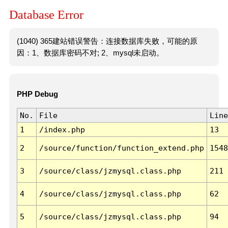
Database Error
(1040) 365建站错误警告：连接数据库失败，可能的原
因：1、数据库密码不对; 2、mysql未启动。
PHP Debug
No.
File
Line
1
/index.php
13
2
/source/function/function_extend.php
1548
3
/source/class/jzmysql.class.php
211
4
/source/class/jzmysql.class.php
62
5
/source/class/jzmysql.class.php
94