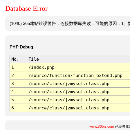
Database Error
(1040) 365建站错误警告：连接数据库失败，可能的原因：1、数
PHP Debug
No.
File
1
/index.php
2
/source/function/function_extend.php
3
/source/class/jzmysql.class.php
4
/source/class/jzmysql.class.php
5
/source/class/jzmysql.class.php
6
/source/class/jzmysql.class.php
www.365jz.com
已经将此