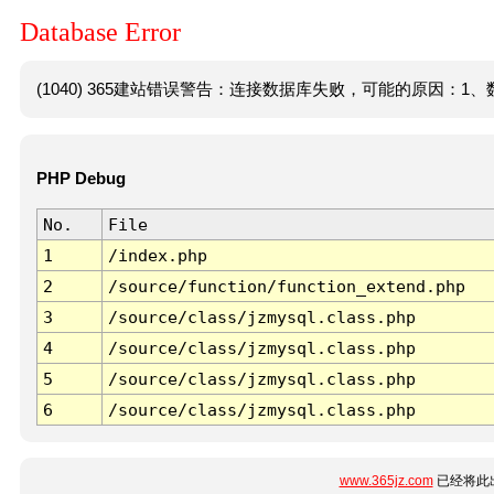
Database Error
(1040) 365建站错误警告：连接数据库失败，可能的原因：1、数
PHP Debug
No.
File
1
/index.php
2
/source/function/function_extend.php
3
/source/class/jzmysql.class.php
4
/source/class/jzmysql.class.php
5
/source/class/jzmysql.class.php
6
/source/class/jzmysql.class.php
www.365jz.com
已经将此