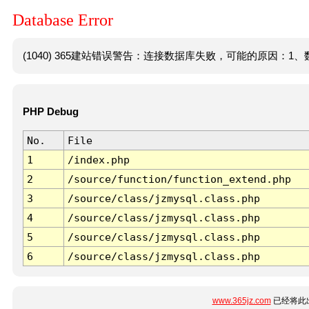
Database Error
(1040) 365建站错误警告：连接数据库失败，可能的原因：1、数
PHP Debug
No.
File
1
/index.php
2
/source/function/function_extend.php
3
/source/class/jzmysql.class.php
4
/source/class/jzmysql.class.php
5
/source/class/jzmysql.class.php
6
/source/class/jzmysql.class.php
www.365jz.com
已经将此