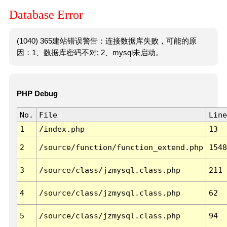
Database Error
(1040) 365建站错误警告：连接数据库失败，可能的原
因：1、数据库密码不对; 2、mysql未启动。
PHP Debug
No.
File
Line
1
/index.php
13
2
/source/function/function_extend.php
1548
3
/source/class/jzmysql.class.php
211
4
/source/class/jzmysql.class.php
62
5
/source/class/jzmysql.class.php
94