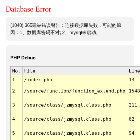
Database Error
(1040) 365建站错误警告：连接数据库失败，可能的原
因：1、数据库密码不对; 2、mysql未启动。
PHP Debug
No.
File
Line
1
/index.php
13
2
/source/function/function_extend.php
1548
3
/source/class/jzmysql.class.php
211
4
/source/class/jzmysql.class.php
62
5
/source/class/jzmysql.class.php
94