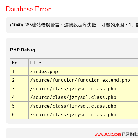
Database Error
(1040) 365建站错误警告：连接数据库失败，可能的原因：1、数
PHP Debug
No.
File
1
/index.php
2
/source/function/function_extend.php
3
/source/class/jzmysql.class.php
4
/source/class/jzmysql.class.php
5
/source/class/jzmysql.class.php
6
/source/class/jzmysql.class.php
www.365jz.com
已经将此