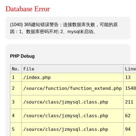
Database Error
(1040) 365建站错误警告：连接数据库失败，可能的原
因：1、数据库密码不对; 2、mysql未启动。
PHP Debug
No.
File
Line
1
/index.php
13
2
/source/function/function_extend.php
1548
3
/source/class/jzmysql.class.php
211
4
/source/class/jzmysql.class.php
62
5
/source/class/jzmysql.class.php
94