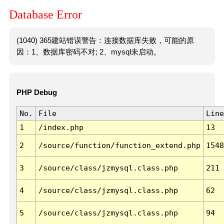
Database Error
(1040) 365建站错误警告：连接数据库失败，可能的原
因：1、数据库密码不对; 2、mysql未启动。
PHP Debug
No.
File
Line
1
/index.php
13
2
/source/function/function_extend.php
1548
3
/source/class/jzmysql.class.php
211
4
/source/class/jzmysql.class.php
62
5
/source/class/jzmysql.class.php
94