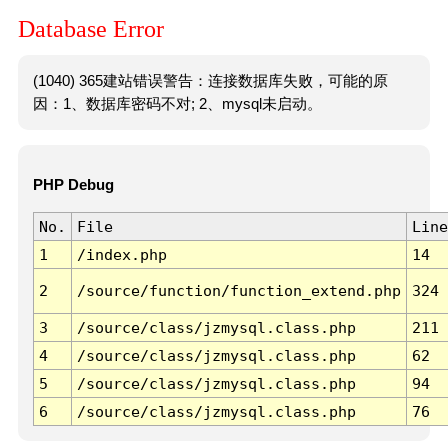
Database Error
(1040) 365建站错误警告：连接数据库失败，可能的原
因：1、数据库密码不对; 2、mysql未启动。
PHP Debug
No.
File
Line
1
/index.php
14
2
/source/function/function_extend.php
324
3
/source/class/jzmysql.class.php
211
4
/source/class/jzmysql.class.php
62
5
/source/class/jzmysql.class.php
94
6
/source/class/jzmysql.class.php
76