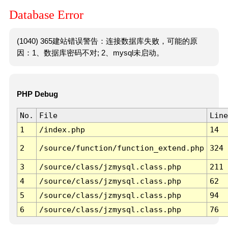
Database Error
(1040) 365建站错误警告：连接数据库失败，可能的原
因：1、数据库密码不对; 2、mysql未启动。
PHP Debug
No.
File
Line
1
/index.php
14
2
/source/function/function_extend.php
324
3
/source/class/jzmysql.class.php
211
4
/source/class/jzmysql.class.php
62
5
/source/class/jzmysql.class.php
94
6
/source/class/jzmysql.class.php
76