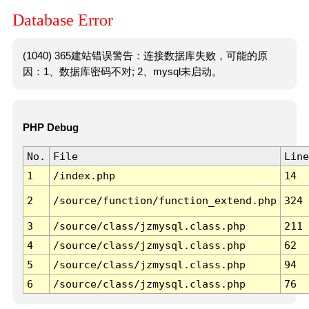
Database Error
(1040) 365建站错误警告：连接数据库失败，可能的原
因：1、数据库密码不对; 2、mysql未启动。
PHP Debug
No.
File
Line
1
/index.php
14
2
/source/function/function_extend.php
324
3
/source/class/jzmysql.class.php
211
4
/source/class/jzmysql.class.php
62
5
/source/class/jzmysql.class.php
94
6
/source/class/jzmysql.class.php
76