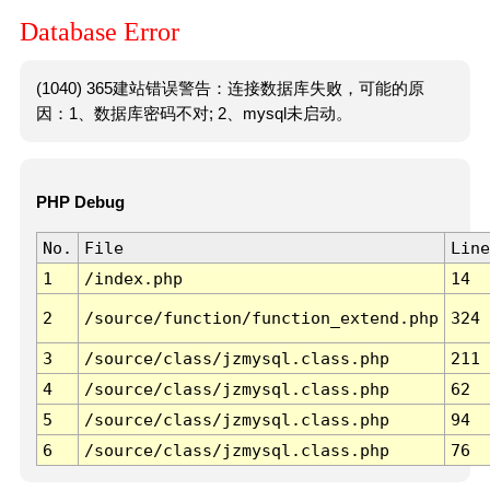
Database Error
(1040) 365建站错误警告：连接数据库失败，可能的原
因：1、数据库密码不对; 2、mysql未启动。
PHP Debug
No.
File
Line
1
/index.php
14
2
/source/function/function_extend.php
324
3
/source/class/jzmysql.class.php
211
4
/source/class/jzmysql.class.php
62
5
/source/class/jzmysql.class.php
94
6
/source/class/jzmysql.class.php
76