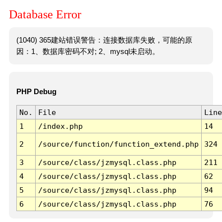
Database Error
(1040) 365建站错误警告：连接数据库失败，可能的原
因：1、数据库密码不对; 2、mysql未启动。
PHP Debug
No.
File
Line
1
/index.php
14
2
/source/function/function_extend.php
324
3
/source/class/jzmysql.class.php
211
4
/source/class/jzmysql.class.php
62
5
/source/class/jzmysql.class.php
94
6
/source/class/jzmysql.class.php
76