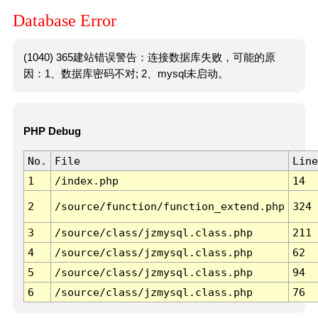
Database Error
(1040) 365建站错误警告：连接数据库失败，可能的原
因：1、数据库密码不对; 2、mysql未启动。
PHP Debug
No.
File
Line
1
/index.php
14
2
/source/function/function_extend.php
324
3
/source/class/jzmysql.class.php
211
4
/source/class/jzmysql.class.php
62
5
/source/class/jzmysql.class.php
94
6
/source/class/jzmysql.class.php
76