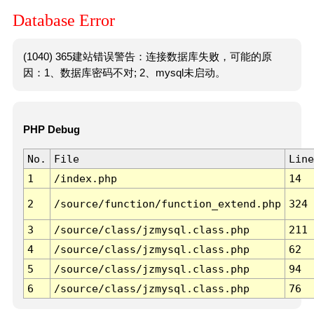
Database Error
(1040) 365建站错误警告：连接数据库失败，可能的原
因：1、数据库密码不对; 2、mysql未启动。
PHP Debug
No.
File
Line
1
/index.php
14
2
/source/function/function_extend.php
324
3
/source/class/jzmysql.class.php
211
4
/source/class/jzmysql.class.php
62
5
/source/class/jzmysql.class.php
94
6
/source/class/jzmysql.class.php
76