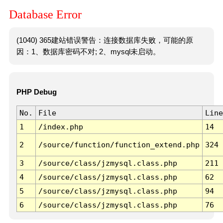
Database Error
(1040) 365建站错误警告：连接数据库失败，可能的原
因：1、数据库密码不对; 2、mysql未启动。
PHP Debug
No.
File
Line
1
/index.php
14
2
/source/function/function_extend.php
324
3
/source/class/jzmysql.class.php
211
4
/source/class/jzmysql.class.php
62
5
/source/class/jzmysql.class.php
94
6
/source/class/jzmysql.class.php
76