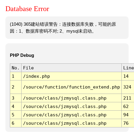
Database Error
(1040) 365建站错误警告：连接数据库失败，可能的原
因：1、数据库密码不对; 2、mysql未启动。
PHP Debug
No.
File
Line
1
/index.php
14
2
/source/function/function_extend.php
324
3
/source/class/jzmysql.class.php
211
4
/source/class/jzmysql.class.php
62
5
/source/class/jzmysql.class.php
94
6
/source/class/jzmysql.class.php
76