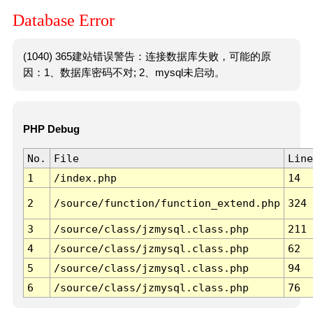
Database Error
(1040) 365建站错误警告：连接数据库失败，可能的原
因：1、数据库密码不对; 2、mysql未启动。
PHP Debug
No.
File
Line
1
/index.php
14
2
/source/function/function_extend.php
324
3
/source/class/jzmysql.class.php
211
4
/source/class/jzmysql.class.php
62
5
/source/class/jzmysql.class.php
94
6
/source/class/jzmysql.class.php
76