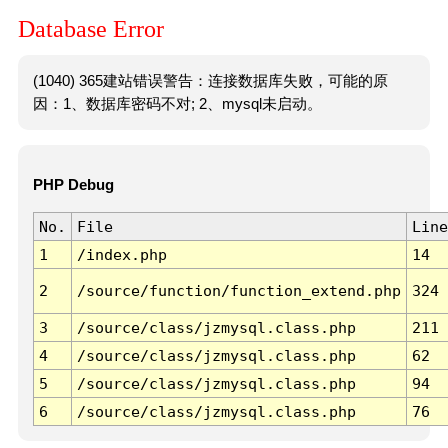
Database Error
(1040) 365建站错误警告：连接数据库失败，可能的原
因：1、数据库密码不对; 2、mysql未启动。
PHP Debug
No.
File
Line
1
/index.php
14
2
/source/function/function_extend.php
324
3
/source/class/jzmysql.class.php
211
4
/source/class/jzmysql.class.php
62
5
/source/class/jzmysql.class.php
94
6
/source/class/jzmysql.class.php
76