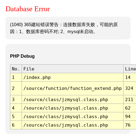
Database Error
(1040) 365建站错误警告：连接数据库失败，可能的原
因：1、数据库密码不对; 2、mysql未启动。
PHP Debug
No.
File
Line
1
/index.php
14
2
/source/function/function_extend.php
324
3
/source/class/jzmysql.class.php
211
4
/source/class/jzmysql.class.php
62
5
/source/class/jzmysql.class.php
94
6
/source/class/jzmysql.class.php
76