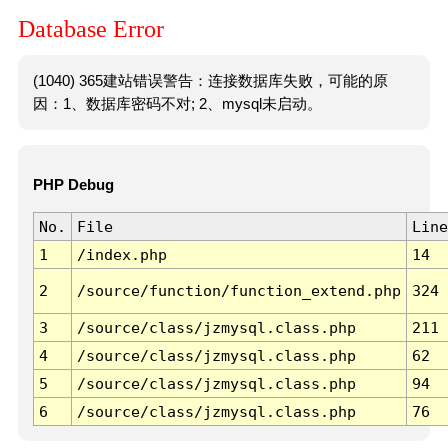
Database Error
(1040) 365建站错误警告：连接数据库失败，可能的原
因：1、数据库密码不对; 2、mysql未启动。
PHP Debug
No.
File
Line
1
/index.php
14
2
/source/function/function_extend.php
324
3
/source/class/jzmysql.class.php
211
4
/source/class/jzmysql.class.php
62
5
/source/class/jzmysql.class.php
94
6
/source/class/jzmysql.class.php
76