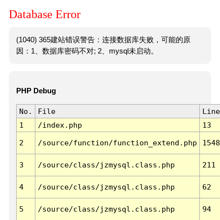
Database Error
(1040) 365建站错误警告：连接数据库失败，可能的原
因：1、数据库密码不对; 2、mysql未启动。
PHP Debug
No.
File
Line
1
/index.php
13
2
/source/function/function_extend.php
1548
3
/source/class/jzmysql.class.php
211
4
/source/class/jzmysql.class.php
62
5
/source/class/jzmysql.class.php
94