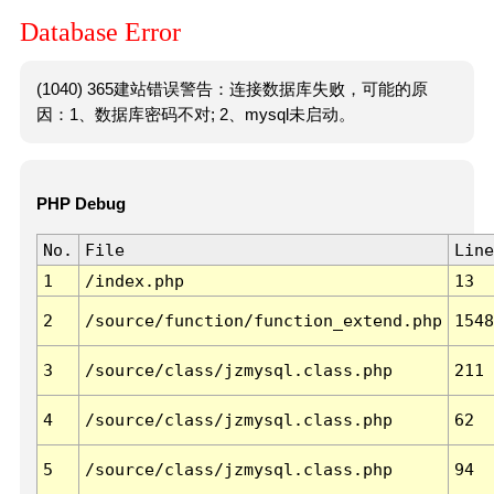
Database Error
(1040) 365建站错误警告：连接数据库失败，可能的原
因：1、数据库密码不对; 2、mysql未启动。
PHP Debug
No.
File
Line
1
/index.php
13
2
/source/function/function_extend.php
1548
3
/source/class/jzmysql.class.php
211
4
/source/class/jzmysql.class.php
62
5
/source/class/jzmysql.class.php
94