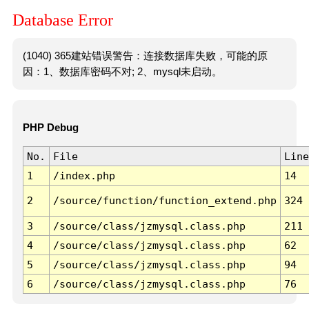
Database Error
(1040) 365建站错误警告：连接数据库失败，可能的原
因：1、数据库密码不对; 2、mysql未启动。
PHP Debug
No.
File
Line
1
/index.php
14
2
/source/function/function_extend.php
324
3
/source/class/jzmysql.class.php
211
4
/source/class/jzmysql.class.php
62
5
/source/class/jzmysql.class.php
94
6
/source/class/jzmysql.class.php
76