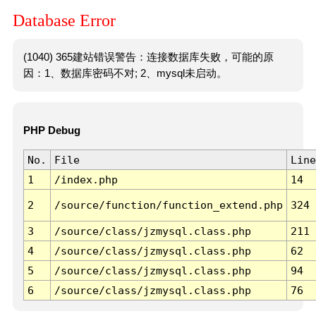
Database Error
(1040) 365建站错误警告：连接数据库失败，可能的原
因：1、数据库密码不对; 2、mysql未启动。
PHP Debug
No.
File
Line
1
/index.php
14
2
/source/function/function_extend.php
324
3
/source/class/jzmysql.class.php
211
4
/source/class/jzmysql.class.php
62
5
/source/class/jzmysql.class.php
94
6
/source/class/jzmysql.class.php
76