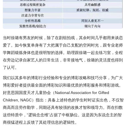
当时徐璐有男友的时候，除了在剧组拍戏，其余时间几乎都用来谈恋
爱了。如今恢复单身有了大把属于自己支配的空闲时光，跟专业老师
学舞蹈锻炼身体也是很明智的选择。助理跟徐璐一起去练习室，全程
在旁边记录自家艺人的日常生活，非常接地气，徐璐的灵活度也得到
了认可。
我们以其多年的博彩行业经验和专业的博彩攻略和技巧分享，为广大
博彩爱好者提供最全面的博彩知识和最优质的博彩服务和博彩游戏。
好意思国国度天才儿童协会（National Association for Gifted
Children, NAGC）指出：具备上述特色的学生时时证实出色，不仅智
商高而且劳作勤学，同期还具有较强的改换才智和领导力。而在扫数
这些特质中，“逻辑念念维”占据了中枢肠位。这是因为东说念主的智
商很猛进程上反馈了其处理信息的逻辑性。