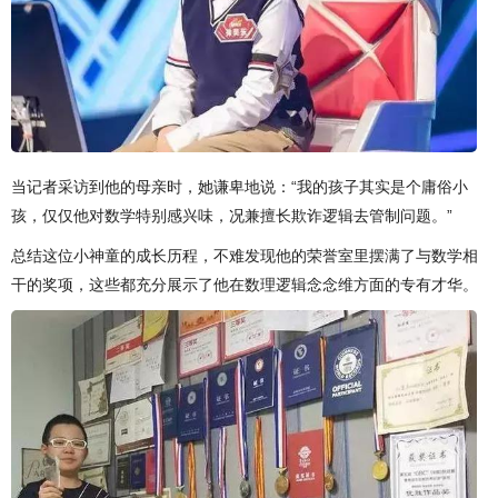
当记者采访到他的母亲时，她谦卑地说：“我的孩子其实是个庸俗小
孩，仅仅他对数学特别感兴味，况兼擅长欺诈逻辑去管制问题。”
总结这位小神童的成长历程，不难发现他的荣誉室里摆满了与数学相
干的奖项，这些都充分展示了他在数理逻辑念念维方面的专有才华。