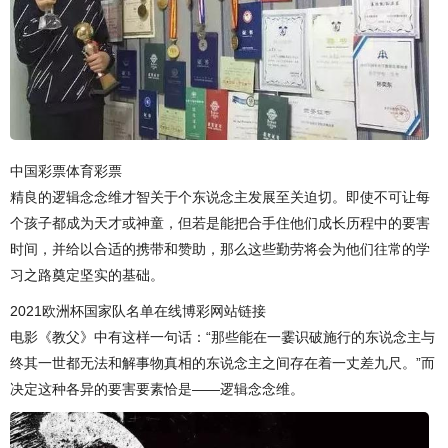
中国彩票体育彩票
精良的逻辑念念维才智关于个东说念主发展至关迫切。即使不可让每
个孩子都成为天才或神童，但若是能把合手住他们成长历程中的要害
时间，并给以合适的携带和赞助，那么这些勤劳将会为他们往常的学
习之路奠定坚实的基础。
2021欧洲杯国家队名单在线博彩网站链接
电影《教父》中有这样一句话：“那些能在一霎识破施行的东说念主与
终其一世都无法和解事物真相的东说念主之间存在着一丈差九尺。”而
决定这种各异的要害要素恰是——逻辑念念维。