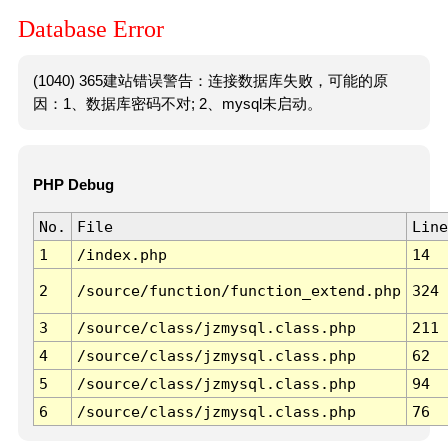
Database Error
(1040) 365建站错误警告：连接数据库失败，可能的原
因：1、数据库密码不对; 2、mysql未启动。
PHP Debug
No.
File
Line
1
/index.php
14
2
/source/function/function_extend.php
324
3
/source/class/jzmysql.class.php
211
4
/source/class/jzmysql.class.php
62
5
/source/class/jzmysql.class.php
94
6
/source/class/jzmysql.class.php
76