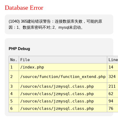
Database Error
(1040) 365建站错误警告：连接数据库失败，可能的原
因：1、数据库密码不对; 2、mysql未启动。
PHP Debug
No.
File
Line
1
/index.php
14
2
/source/function/function_extend.php
324
3
/source/class/jzmysql.class.php
211
4
/source/class/jzmysql.class.php
62
5
/source/class/jzmysql.class.php
94
6
/source/class/jzmysql.class.php
76