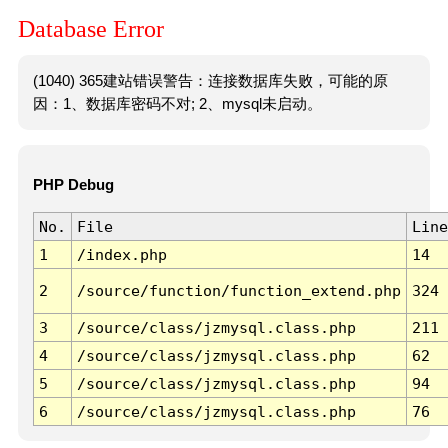
Database Error
(1040) 365建站错误警告：连接数据库失败，可能的原
因：1、数据库密码不对; 2、mysql未启动。
PHP Debug
No.
File
Line
1
/index.php
14
2
/source/function/function_extend.php
324
3
/source/class/jzmysql.class.php
211
4
/source/class/jzmysql.class.php
62
5
/source/class/jzmysql.class.php
94
6
/source/class/jzmysql.class.php
76