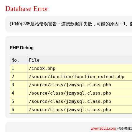
Database Error
(1040) 365建站错误警告：连接数据库失败，可能的原因：1、数
PHP Debug
No.
File
1
/index.php
2
/source/function/function_extend.php
3
/source/class/jzmysql.class.php
4
/source/class/jzmysql.class.php
5
/source/class/jzmysql.class.php
6
/source/class/jzmysql.class.php
www.365jz.com
已经将此