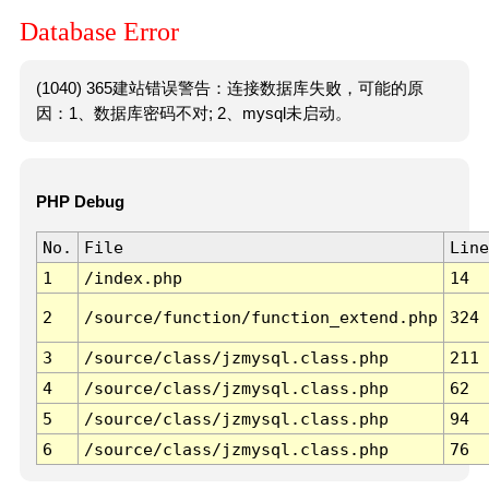
Database Error
(1040) 365建站错误警告：连接数据库失败，可能的原
因：1、数据库密码不对; 2、mysql未启动。
PHP Debug
No.
File
Line
1
/index.php
14
2
/source/function/function_extend.php
324
3
/source/class/jzmysql.class.php
211
4
/source/class/jzmysql.class.php
62
5
/source/class/jzmysql.class.php
94
6
/source/class/jzmysql.class.php
76