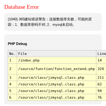
Database Error
(1040) 365建站错误警告：连接数据库失败，可能的原
因：1、数据库密码不对; 2、mysql未启动。
PHP Debug
No.
File
Line
1
/index.php
14
2
/source/function/function_extend.php
324
3
/source/class/jzmysql.class.php
211
4
/source/class/jzmysql.class.php
62
5
/source/class/jzmysql.class.php
94
6
/source/class/jzmysql.class.php
76