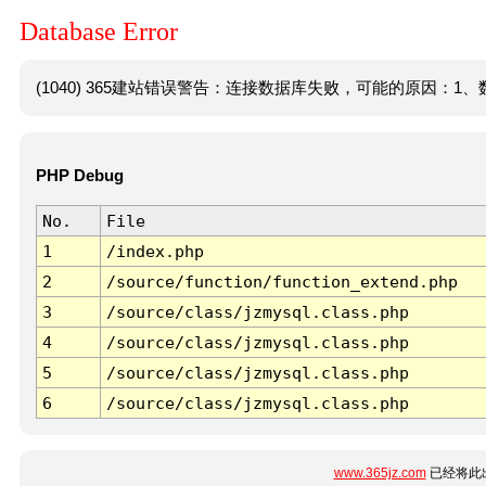
Database Error
(1040) 365建站错误警告：连接数据库失败，可能的原因：1、数
PHP Debug
No.
File
1
/index.php
2
/source/function/function_extend.php
3
/source/class/jzmysql.class.php
4
/source/class/jzmysql.class.php
5
/source/class/jzmysql.class.php
6
/source/class/jzmysql.class.php
www.365jz.com
已经将此