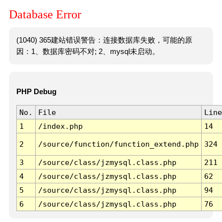
Database Error
(1040) 365建站错误警告：连接数据库失败，可能的原
因：1、数据库密码不对; 2、mysql未启动。
PHP Debug
No.
File
Line
1
/index.php
14
2
/source/function/function_extend.php
324
3
/source/class/jzmysql.class.php
211
4
/source/class/jzmysql.class.php
62
5
/source/class/jzmysql.class.php
94
6
/source/class/jzmysql.class.php
76