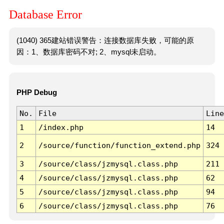
Database Error
(1040) 365建站错误警告：连接数据库失败，可能的原
因：1、数据库密码不对; 2、mysql未启动。
PHP Debug
No.
File
Line
1
/index.php
14
2
/source/function/function_extend.php
324
3
/source/class/jzmysql.class.php
211
4
/source/class/jzmysql.class.php
62
5
/source/class/jzmysql.class.php
94
6
/source/class/jzmysql.class.php
76