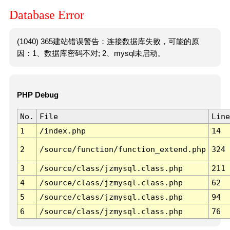
Database Error
(1040) 365建站错误警告：连接数据库失败，可能的原
因：1、数据库密码不对; 2、mysql未启动。
PHP Debug
No.
File
Line
1
/index.php
14
2
/source/function/function_extend.php
324
3
/source/class/jzmysql.class.php
211
4
/source/class/jzmysql.class.php
62
5
/source/class/jzmysql.class.php
94
6
/source/class/jzmysql.class.php
76