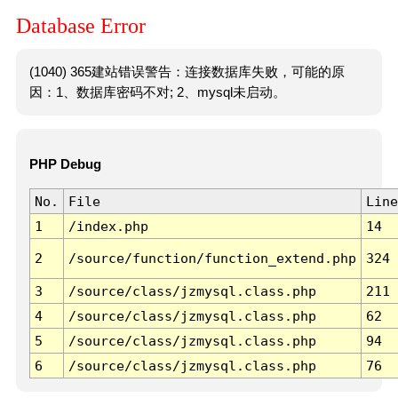
Database Error
(1040) 365建站错误警告：连接数据库失败，可能的原
因：1、数据库密码不对; 2、mysql未启动。
PHP Debug
No.
File
Line
1
/index.php
14
2
/source/function/function_extend.php
324
3
/source/class/jzmysql.class.php
211
4
/source/class/jzmysql.class.php
62
5
/source/class/jzmysql.class.php
94
6
/source/class/jzmysql.class.php
76