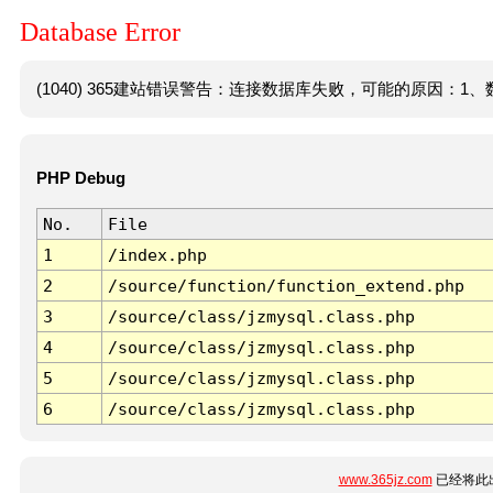
Database Error
(1040) 365建站错误警告：连接数据库失败，可能的原因：1、数
PHP Debug
No.
File
1
/index.php
2
/source/function/function_extend.php
3
/source/class/jzmysql.class.php
4
/source/class/jzmysql.class.php
5
/source/class/jzmysql.class.php
6
/source/class/jzmysql.class.php
www.365jz.com
已经将此